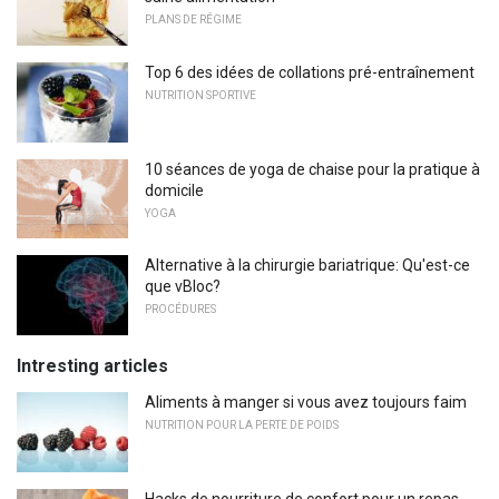
PLANS DE RÉGIME
Top 6 des idées de collations pré-entraînement
NUTRITION SPORTIVE
10 séances de yoga de chaise pour la pratique à
domicile
YOGA
Alternative à la chirurgie bariatrique: Qu'est-ce
que vBloc?
PROCÉDURES
Intresting articles
Aliments à manger si vous avez toujours faim
NUTRITION POUR LA PERTE DE POIDS
Hacks de nourriture de confort pour un repas